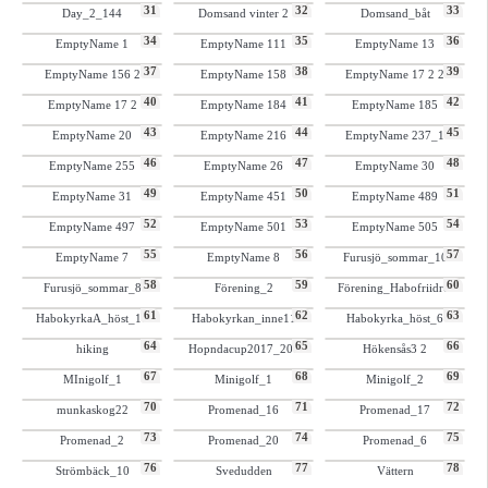
31
32
33
Day_2_144
Domsand vinter 2
Domsand_båt
34
35
36
EmptyName 1
EmptyName 111
EmptyName 13
37
38
39
EmptyName 156 2
EmptyName 158
EmptyName 17 2 2
40
41
42
EmptyName 17 2
EmptyName 184
EmptyName 185
43
44
45
EmptyName 20
EmptyName 216
EmptyName 237_1
46
47
48
EmptyName 255
EmptyName 26
EmptyName 30
49
50
51
EmptyName 31
EmptyName 451
EmptyName 489
52
53
54
EmptyName 497
EmptyName 501
EmptyName 505
55
56
57
EmptyName 7
EmptyName 8
Furusjö_sommar_10
58
59
60
Furusjö_sommar_8
Förening_2
Förening_Habofriidrot
61
62
63
HabokyrkaA_höst_17
Habokyrkan_inne11
Habokyrka_höst_6
64
65
66
hiking
Hopndacup2017_206
Hökensås3 2
67
68
69
MInigolf_1
Minigolf_1
Minigolf_2
70
71
72
munkaskog22
Promenad_16
Promenad_17
73
74
75
Promenad_2
Promenad_20
Promenad_6
76
77
78
Strömbäck_10
Svedudden
Vättern