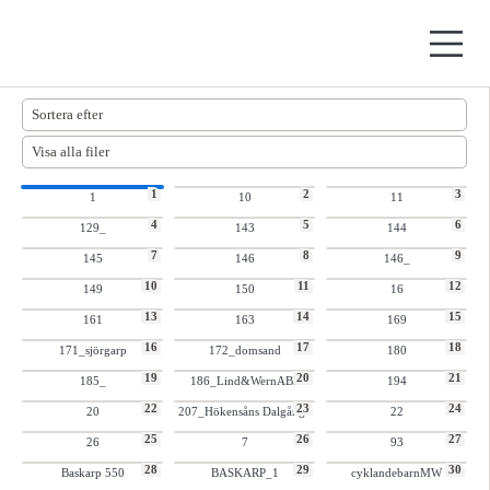
1
2
3
1
10
11
4
5
6
129_
143
144
7
8
9
145
146
146_
10
11
12
149
150
16
13
14
15
161
163
169
16
17
18
171_sjörgarp
172_domsand
180
19
20
21
185_
186_Lind&WernAB3
194
22
23
24
20
207_Hökensåns Dalgång4
22
25
26
27
26
7
93
28
29
30
Baskarp 550
BASKARP_1
cyklandebarnMW