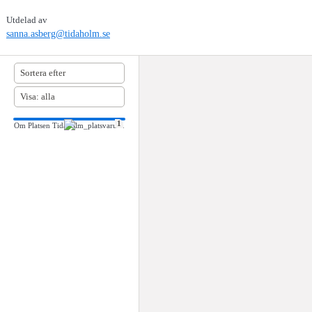
Utdelad av
sanna.asberg@tidaholm.se
1
Om Platsen Tidaholm_platsvarumärket 2.0