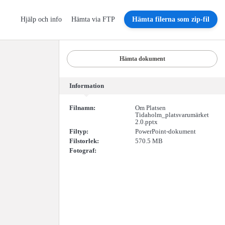
Hjälp och info
Hämta via FTP
Hämta filerna som zip-fil
Hämta dokument
Information
Filnamn:
Om Platsen
Tidaholm_platsvarumärket
2.0.pptx
Filtyp:
PowerPoint-dokument
Filstorlek:
570.5 MB
Fotograf: