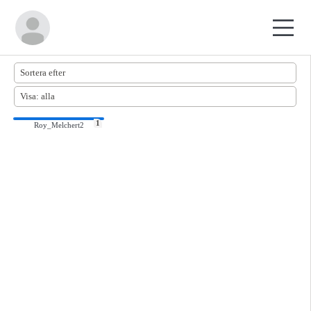
1
Roy_Melchert2