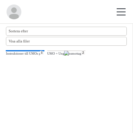
1
2
Instruktioner till UMOs presentationsmaterial
UMO + Ungdomsmottagningen ppt