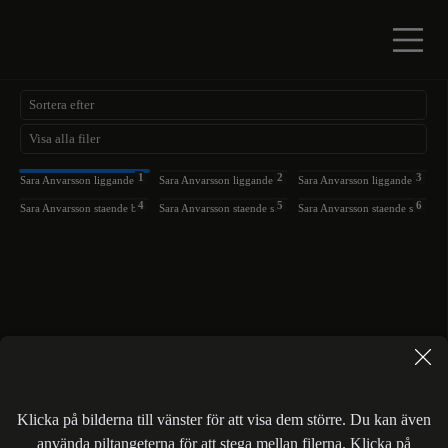
1
2
3
Sara Anvarsson liggande aprikos
Sara Anvarsson liggande beige glad
Sara Anvarsson liggande svart serios
4
5
6
Sara Anvarsson staende beige serios
Sara Anvarsson staende svart glad
Sara Anvarsson staende svart serios
Klicka på bilderna till vänster för att visa dem större. Du kan även
använda piltangeterna för att stega mellan filerna. Klicka på