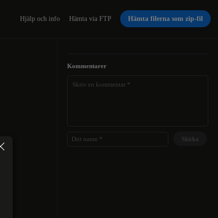
Hjälp och info
Hämta via FTP
Hämta filerna som zip-fil
Kommentarer
Skicka